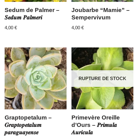
Sedum de Palmer –
Joubarbe “Mamie” –
𝑺𝒆𝒅𝒖𝒎 𝑷𝒂𝒍𝒎𝒆𝒓𝒊
Sempervivum
4,00
€
4,00
€
RUPTURE DE STOCK
Graptopetalum –
Primevère Oreille
𝑮𝒓𝒂𝒑𝒕𝒐𝒑𝒆𝒕𝒂𝒍𝒖𝒎
d’Ours – 𝑷𝒓𝒊𝒎𝒖𝒍𝒂
𝒑𝒂𝒓𝒂𝒈𝒖𝒂𝒚𝒆𝒏𝒔𝒆
𝑨𝒖𝒓𝒊𝒄𝒖𝒍𝒂