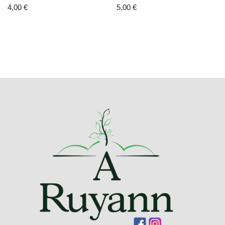
4,00
€
5,00
€