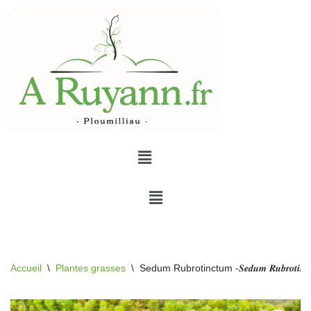
Aller
au
contenu
Accueil
\
Plantes grasses
\
Sedum Rubrotinctum -𝑺𝒆𝒅𝒖𝒎 𝑹𝒖𝒃𝒓𝒐𝒕𝒊𝒏𝒄