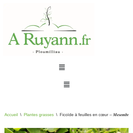
Aller
au
contenu
Accueil
\
Plantes grasses
\
Ficoïde à feuilles en cœur – 𝑴𝒆𝒔𝒆𝒎𝒃𝒓𝒚𝒂𝒏𝒕𝒉𝒆