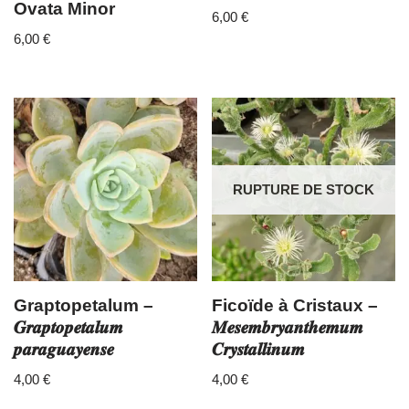
Ovata Minor
6,00
€
6,00
€
RUPTURE DE STOCK
Graptopetalum –
Ficoïde à Cristaux –
𝑮𝒓𝒂𝒑𝒕𝒐𝒑𝒆𝒕𝒂𝒍𝒖𝒎
𝑴𝒆𝒔𝒆𝒎𝒃𝒓𝒚𝒂𝒏𝒕𝒉𝒆𝒎𝒖𝒎
𝒑𝒂𝒓𝒂𝒈𝒖𝒂𝒚𝒆𝒏𝒔𝒆
𝑪𝒓𝒚𝒔𝒕𝒂𝒍𝒍𝒊𝒏𝒖𝒎
4,00
€
4,00
€