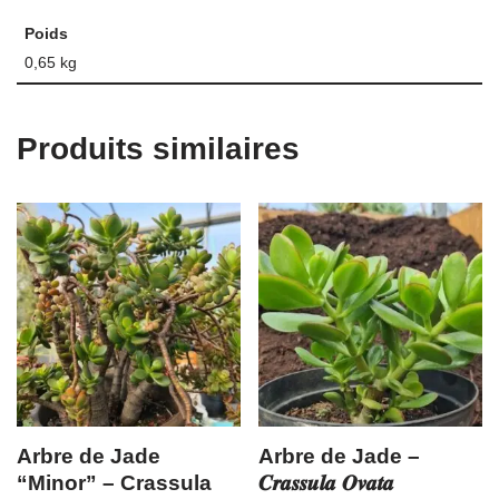
Poids
0,65 kg
Produits similaires
Arbre de Jade
Arbre de Jade –
“Minor” – Crassula
𝑪𝒓𝒂𝒔𝒔𝒖𝒍𝒂 𝑶𝒗𝒂𝒕𝒂