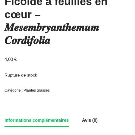
Ficoïde à feuilles en
cœur –
𝑴𝒆𝒔𝒆𝒎𝒃𝒓𝒚𝒂𝒏𝒕𝒉𝒆𝒎𝒖𝒎
𝑪𝒐𝒓𝒅𝒊𝒇𝒐𝒍𝒊𝒂
4,00
€
Rupture de stock
Catégorie :
Plantes grasses
Informations complémentaires
Avis (0)