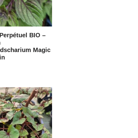
 Perpétuel BIO –
n
ndscharium Magic
in