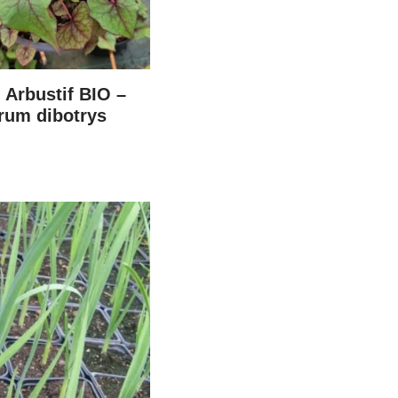
 Arbustif BIO –
rum dibotrys