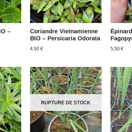
IO –
Coriandre Vietnamienne
Épinard
BIO – Persicaria Odorata
Fagopy
4,50
€
5,50
€
RUPTURE DE STOCK