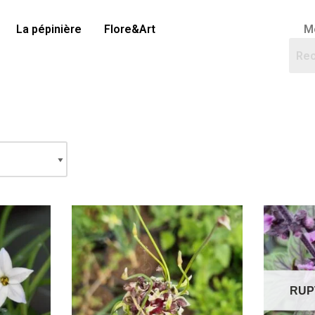
La pépinière
Flore&Art
M
RUP