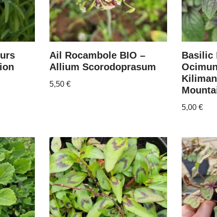
eurs
Ail Rocambole BIO –
Basilic
ion
Allium Scorodoprasum
Ocimu
Kilima
5,50
€
Mounta
5,00
€