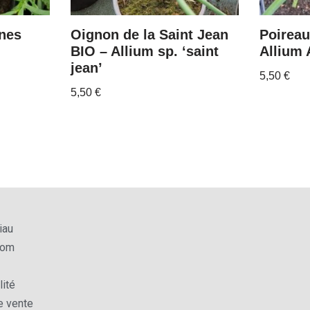
nes
Oignon de la Saint Jean
Poireau
BIO – Allium sp. ‘saint
Allium
jean’
5,50
€
5,50
€
iau
com
lité
e vente