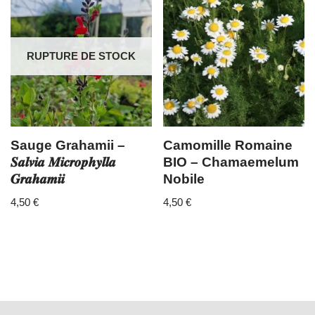
RUPTURE DE STOCK
Sauge Grahamii –
Camomille Romaine
𝑺𝒂𝒍𝒗𝒊𝒂 𝑴𝒊𝒄𝒓𝒐𝒑𝒉𝒚𝒍𝒍𝒂
BIO – Chamaemelum
𝑮𝒓𝒂𝒉𝒂𝒎𝒊𝒊
Nobile
4,50
€
4,50
€