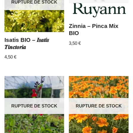
RUPTURE DE STOCK
Zinnia – Pinca Mix
BIO
Isatis BIO – 𝑰𝒔𝒂𝒕𝒊𝒔
3,50
€
𝑻𝒊𝒏𝒄𝒕𝒐𝒓𝒊𝒂
4,50
€
RUPTURE DE STOCK
RUPTURE DE STOCK