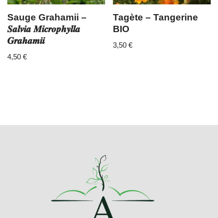
Sauge Grahamii –
Tagète – Tangerine
𝑺𝒂𝒍𝒗𝒊𝒂 𝑴𝒊𝒄𝒓𝒐𝒑𝒉𝒚𝒍𝒍𝒂
BIO
𝑮𝒓𝒂𝒉𝒂𝒎𝒊𝒊
3,50
€
4,50
€