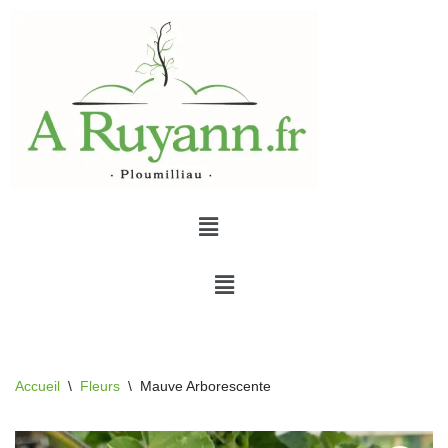
Aller
au
contenu
Accueil
\
Fleurs
\
Mauve Arborescente