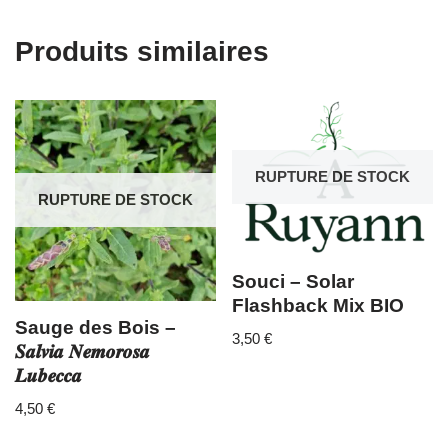
Produits similaires
RUPTURE DE STOCK
RUPTURE DE STOCK
Souci – Solar
Flashback Mix BIO
Sauge des Bois –
3,50
€
𝑺𝒂𝒍𝒗𝒊𝒂 𝑵𝒆𝒎𝒐𝒓𝒐𝒔𝒂
𝑳𝒖𝒃𝒆𝒄𝒄𝒂
4,50
€