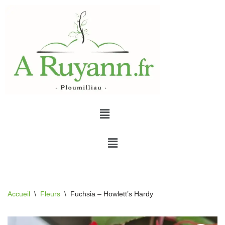
Aller
au
contenu
Accueil
\
Fleurs
\
Fuchsia – Howlett’s Hardy