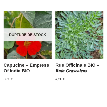
RUPTURE DE STOCK
Capucine – Empress
Rue Officinale BIO –
Of India BIO
𝑹𝒖𝒕𝒂 𝑮𝒓𝒂𝒗𝒆𝒐𝒍𝒆𝒏𝒔
3,50
€
4,50
€