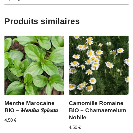
Produits similaires
Menthe Marocaine
Camomille Romaine
BIO – 𝑴𝒆𝒏𝒕𝒉𝒂 𝑺𝒑𝒊𝒄𝒂𝒕𝒂
BIO – Chamaemelum
Nobile
4,50
€
4,50
€