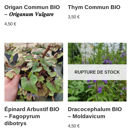
Origan Commun BIO
Thym Commun BIO
– 𝑶𝒓𝒊𝒈𝒂𝒏𝒖𝒎 𝑽𝒖𝒍𝒈𝒂𝒓𝒆
3,50
€
4,50
€
RUPTURE DE STOCK
Épinard Arbustif BIO
Dracocephalum BIO
– Fagopyrum
– Moldavicum
dibotrys
4,50
€