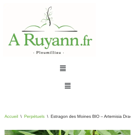
Aller
au
contenu
Accueil
\
Perpétuels
\
Estragon des Moines BIO – Artemisia Dracu