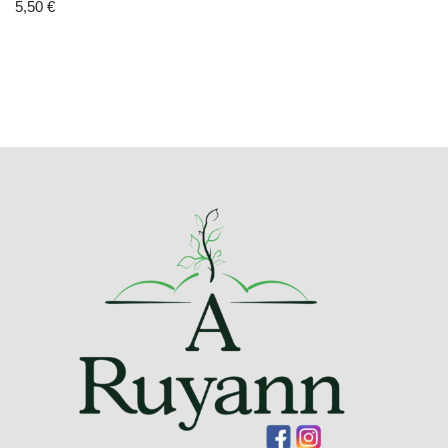
5,50
€