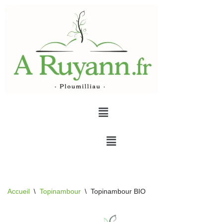
Aller
au
contenu
Accueil
\
Topinambour
\
Topinambour BIO