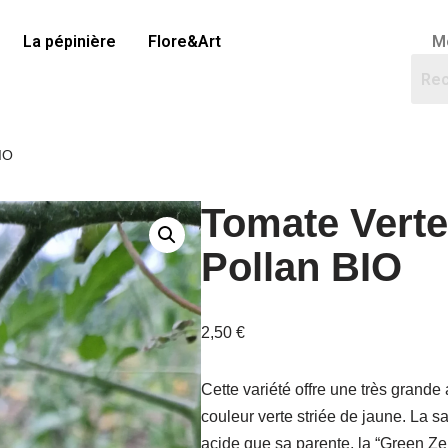
La pépinière
Flore&Art
M
IO
Tomate Verte
Pollan BIO
2,50
€
Cette variété offre une très grande
couleur verte striée de jaune. La 
acide que sa parente, la “Green Ze