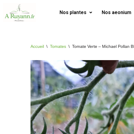
Nos plantes
Nos aeonium
Aller
au
contenu
Accueil
\
Tomates
\
Tomate Verte – Michael Pollan B