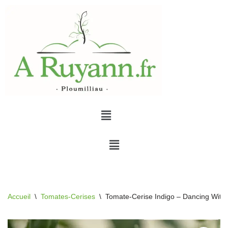
Aller
au
contenu
Accueil
\
Tomates-Cerises
\
Tomate-Cerise Indigo – Dancing With