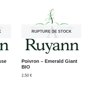
K
RUPTURE DE STOCK
sse
Poivron – Emerald Giant
BIO
2,50
€