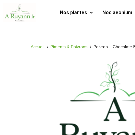
Nos plantes
Nos aeonium
Aller
au
contenu
Accueil
\
Piments & Poivrons
\
Poivron – Chocolate 