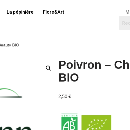
La pépinière
Flore&Art
M
Beauty BIO
Poivron – Ch
BIO
2,50
€