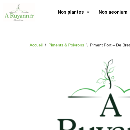
Nos plantes
Nos aeonium
Aller
au
contenu
Accueil
\
Piments & Poivrons
\
Piment Fort – De Bre