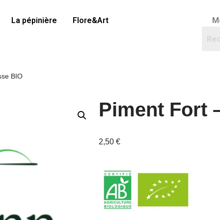
La pépinière
Flore&Art
M
sse BIO
Piment Fort 
2,50
€