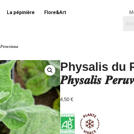
La pépinière
Flore&Art
M
𝒓𝒖𝒗𝒊𝒂𝒏𝒂
Physalis du 
𝑷𝒉𝒚𝒔𝒂𝒍𝒊𝒔 𝑷𝒆𝒓𝒖
4,50
€