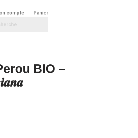
on compte
Panier
Perou BIO –
𝒊𝒂𝒏𝒂