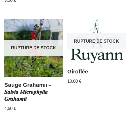
3,50
€
RUPTURE DE STOCK
RUPTURE DE STOCK
Giroflée
10,00
€
Sauge Grahamii –
𝑺𝒂𝒍𝒗𝒊𝒂 𝑴𝒊𝒄𝒓𝒐𝒑𝒉𝒚𝒍𝒍𝒂
𝑮𝒓𝒂𝒉𝒂𝒎𝒊𝒊
4,50
€