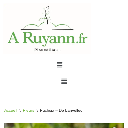
Aller
au
contenu
Accueil
\
Fleurs
\
Fuchsia – De Lanvellec