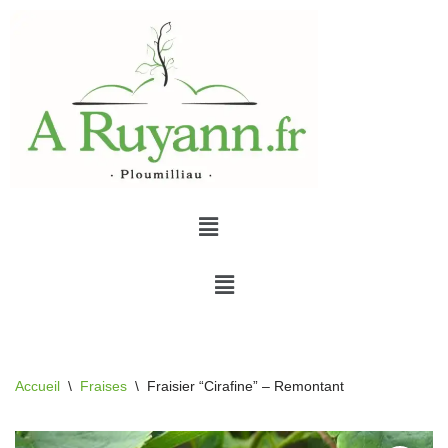
Aller
au
contenu
Accueil
\
Fraises
\
Fraisier “Cirafine” – Remontant