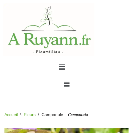
Aller
au
contenu
Accueil
\
Fleurs
\
Campanule – 𝑪𝒂𝒎𝒑𝒂𝒏𝒖𝒍𝒂