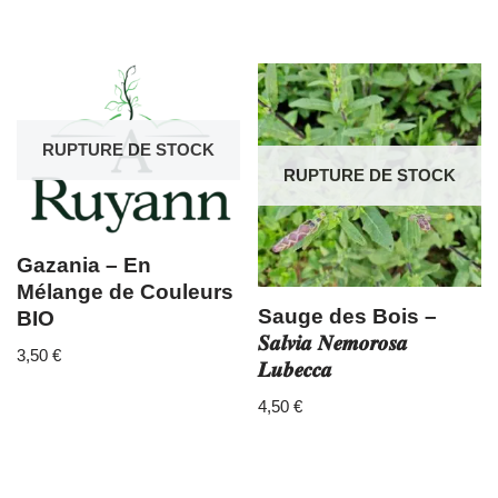
RUPTURE DE STOCK
RUPTURE DE STOCK
Gazania – En
Mélange de Couleurs
Sauge des Bois –
BIO
𝑺𝒂𝒍𝒗𝒊𝒂 𝑵𝒆𝒎𝒐𝒓𝒐𝒔𝒂
3,50
€
𝑳𝒖𝒃𝒆𝒄𝒄𝒂
4,50
€