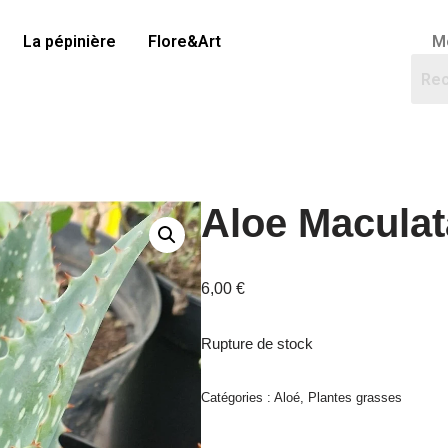
La pépinière
Flore&Art
M
Aloe Maculat
6,00
€
Rupture de stock
Catégories :
Aloé
,
Plantes grasses