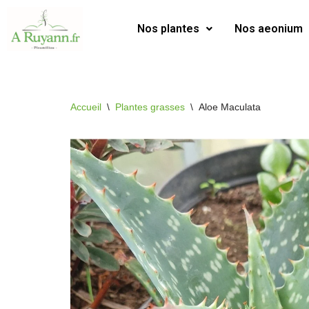
Nos plantes
Nos aeonium
Aller
au
contenu
Accueil
\
Plantes grasses
\
Aloe Maculata