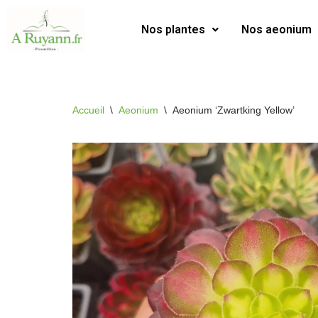
Nos plantes
Nos aeonium
Aller
au
contenu
Accueil
\
Aeonium
\
Aeonium ‘Zwartking Yellow’