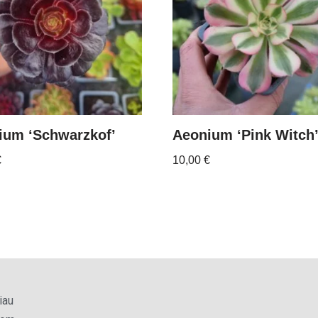
ium ‘Schwarzkof’
Aeonium ‘Pink Witch
€
10,00
€
iau