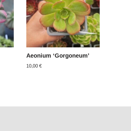
’
Aeonium ‘Gorgoneum’
10,00
€