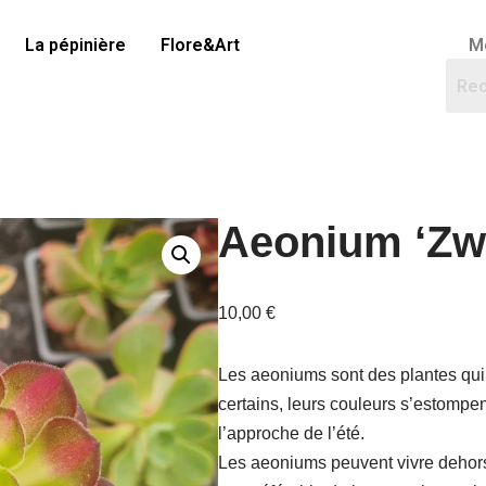
La pépinière
Flore&Art
M
Aeonium ‘Zwa
10,00
€
Les aeoniums sont des plantes qui
certains, leurs couleurs s’estompent
l’approche de l’été.
Les aeoniums peuvent vivre dehors