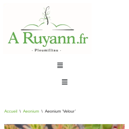
Aller
au
contenu
Accueil
\
Aeonium
\
Aeonium ‘Velour’