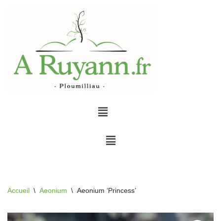
Aller
au
contenu
Accueil
\
Aeonium
\
Aeonium ‘Princess’