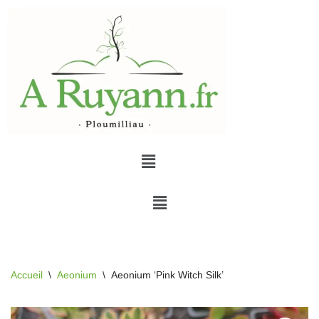
Aller
au
contenu
Accueil
\
Aeonium
\
Aeonium ‘Pink Witch Silk’