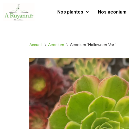
Nos plantes
Nos aeonium
Aller
au
contenu
Accueil
\
Aeonium
\
Aeonium ‘Halloween Var’