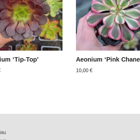
ium ‘Tip-Top’
Aeonium ‘Pink Chane
€
10,00
€
iau