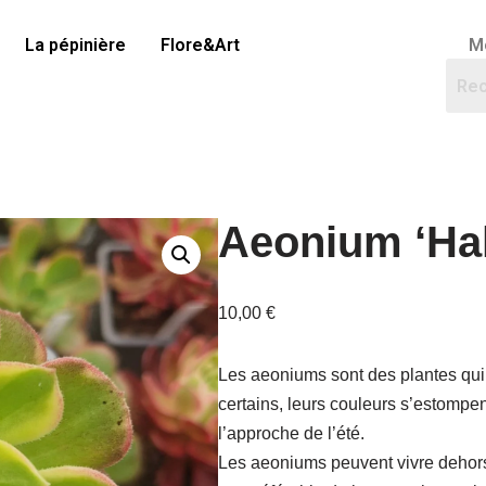
La pépinière
Flore&Art
M
Aeonium ‘Ha
10,00
€
Les aeoniums sont des plantes qui
certains, leurs couleurs s’estompent
l’approche de l’été.
Les aeoniums peuvent vivre dehors