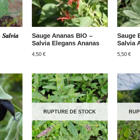
𝒍𝒗𝒊𝒂
Sauge Ananas BIO –
Sauge 
Salvia Elegans Ananas
Salvia 
4,50
€
5,50
€
RUPTURE DE STOCK
RUP