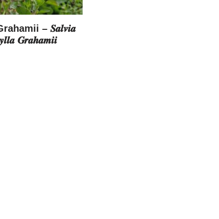
hamii – 𝑺𝒂𝒍𝒗𝒊𝒂
𝒍𝒍𝒂 𝑮𝒓𝒂𝒉𝒂𝒎𝒊𝒊