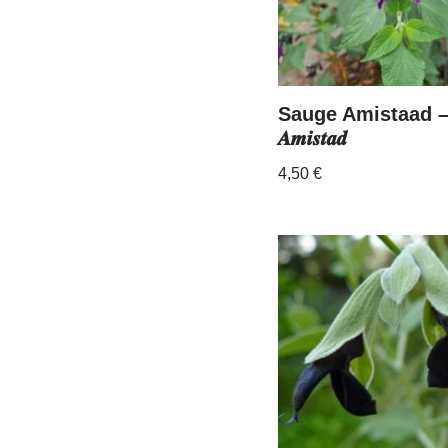
Sauge Amistaad – 𝑺𝒂
𝑨𝒎𝒊𝒔𝒕𝒂𝒅
4,50
€