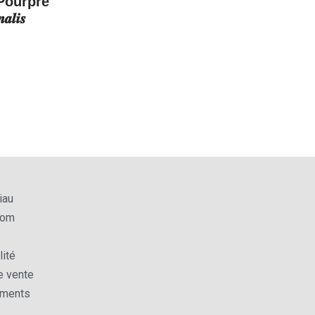
Pourpre
𝒂𝒍𝒊𝒔
iau
com
lité
e vente
ements