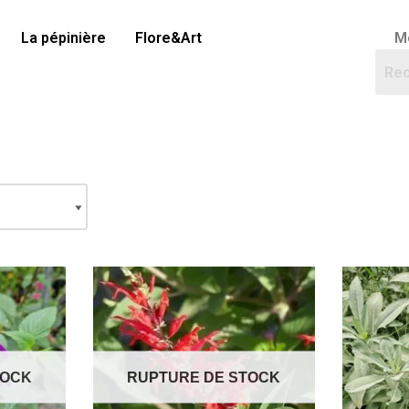
La pépinière
Flore&Art
M
TOCK
RUPTURE DE STOCK