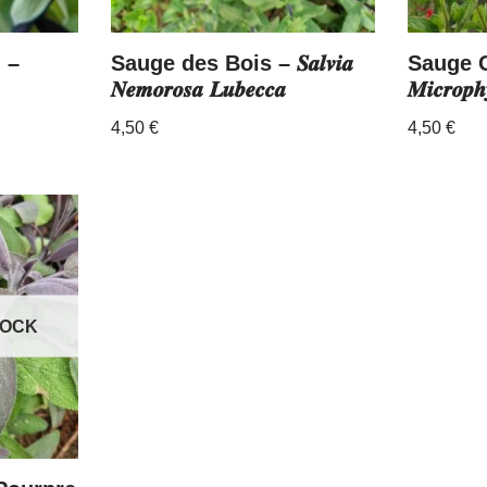
 –
Sauge des Bois – 𝑺𝒂𝒍𝒗𝒊𝒂
Sauge Gra
𝑵𝒆𝒎𝒐𝒓𝒐𝒔𝒂 𝑳𝒖𝒃𝒆𝒄𝒄𝒂
𝑴𝒊𝒄𝒓𝒐𝒑𝒉
4,50
€
4,50
€
TOCK