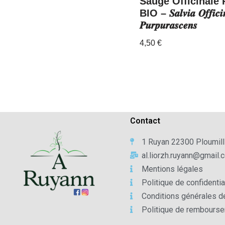
Sauge Officinale 
BIO – 𝑺𝒂𝒍𝒗𝒊𝒂 𝑶𝒇𝒇𝒊𝒄𝒊𝒏
𝑷𝒖𝒓𝒑𝒖𝒓𝒂𝒔𝒄𝒆𝒏𝒔
4,50
€
Contact
1 Ruyan 22300 Ploumill
al.liorzh.ruyann@gmail.
Mentions légales
Politique de confidentia
Conditions générales d
Politique de rembours