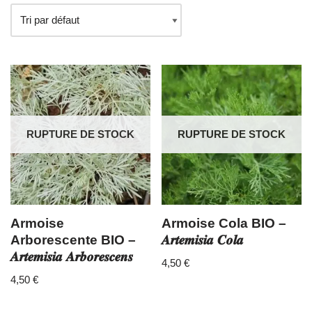
RUPTURE DE STOCK
RUPTURE DE STOCK
Armoise
Armoise Cola BIO –
Arborescente BIO –
𝑨𝒓𝒕𝒆𝒎𝒊𝒔𝒊𝒂 𝑪𝒐𝒍𝒂
𝑨𝒓𝒕𝒆𝒎𝒊𝒔𝒊𝒂 𝑨𝒓𝒃𝒐𝒓𝒆𝒔𝒄𝒆𝒏𝒔
4,50
€
4,50
€