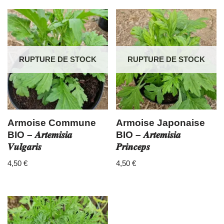
RUPTURE DE STOCK
RUPTURE DE STOCK
Armoise Commune
Armoise Japonaise
BIO – 𝑨𝒓𝒕𝒆𝒎𝒊𝒔𝒊𝒂
BIO – 𝑨𝒓𝒕𝒆𝒎𝒊𝒔𝒊𝒂
𝑽𝒖𝒍𝒈𝒂𝒓𝒊𝒔
𝑷𝒓𝒊𝒏𝒄𝒆𝒑𝒔
4,50
€
4,50
€