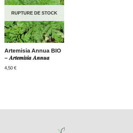
RUPTURE DE STOCK
Artemisia Annua BIO
– 𝑨𝒓𝒕𝒆𝒎𝒊𝒔𝒊𝒂 𝑨𝒏𝒏𝒖𝒂
4,50
€